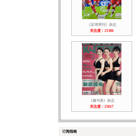
《足球周刊》杂志
关注度：21386
《健与美》杂志
关注度：25017