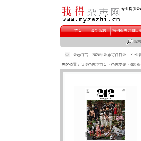
您的位置：
我得杂志网首页
>
杂志专题
>摄影杂