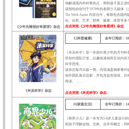
地解读国内外时事热点，帮助孩子真正读
该报纸由创刊于1979年的老牌少儿媒体
The Week Junior 内容合作，每期
化、自然、艺术、财商、健康、体育等多
点击浏览
《少年先锋报好奇星球》杂志
《少年先锋报好奇星球》杂志
E[科普健康]
全年订阅价：18
《米吴科学》是一本面向青少年的月刊科普
班创作团队打造，以趣味漫画和互动内容
科学思维。
该杂志每月出版一期。内容涵盖独家番外
创作团队幕后花絮，并包含益智游戏、百
阅读。……
《米吴科学》杂志
点击浏览
《米吴科学》杂志
D[家庭生活]
全年订阅价：24
《商界少儿》是一本专为5-8岁儿童设计
助孩子理解金钱、交换、合作等概念，同