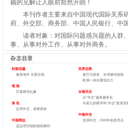
颖的见解让人眼前豁然开朗！
本刊作者主要来自中国现代国际关系研
府、外交部、商务部、中国人民银行、中
读者对象：对国际问题感兴题的人群、
事、从事对外工作、从事对外商务。
封面话题
世界态势
修身海外 关爱自我
奥巴马获奖，全球缘何烦恼
欧洲一体化重现活力
现 场
巴基斯坦乱象
台海关注
台“外交”越来越务实
角 色
马英九的两岸和“外交”政策智
足球外交，老树新枝
中国外交
中国周边
亚洲外交：2009年创造亮点
温总理访朝的精彩瞬间