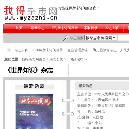
您的位置：
我得杂志网首页
>
杂志分类
>
J[时政法律]
>
《世界知识》杂志
相关信息
主管单位：中华人民共和国外交部
主办单位：世界知识出版社
编辑出版：《世界知识》编辑部
社 长：高树茂
总 编 辑：沈国放
主 编：徐 波
副 主 编：王亚娟