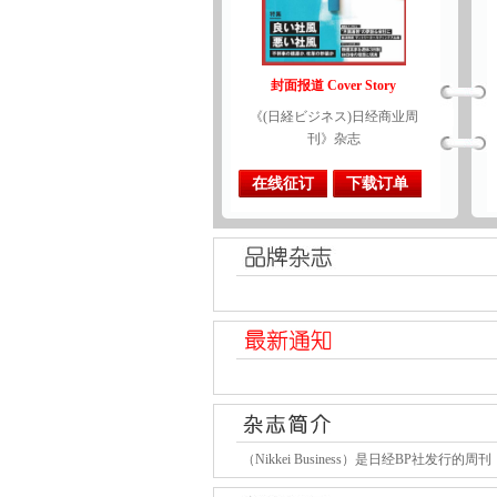
封面报道 Cover Story
《(日経ビジネス)日经商业周
刊》杂志
在线征订
下载订单
（Nikkei Business）是日经BP社发