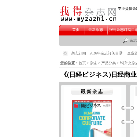
您的位置：
首页
>
杂志
>
产品分类
>
W[外文杂
《(日経ビジネス)日经商