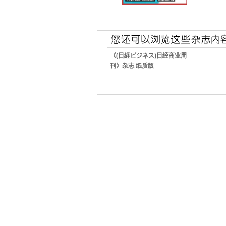
《(日経ビジネス)日经商业周
刊》杂志 纸质版