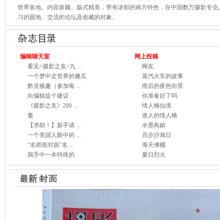
世界各地。内容新颖、版式精美，带有浓郁的南方特色，在中国数万摄影专业
习的园地、交流的论坛及收藏的对象。
编辑聊天室
网上投稿
看见<摄影之友>九 ...
网友
一个梦中走世界的傻瓜
蒸汽火车的故事
黔灵猴趣（参加每 ...
雨后的夜色街景
向编辑提个建议
你准备好了吗
《摄影之友》200 ...
情人橋仙境
鳌
迷人的情人橋
【求助！】新手请 ...
水墨鳥鎮
一个美国人眼中的 ...
百步沙旭日
“名师面对面”名 ...
海天佛國
我手中一本特殊的
夏日烈火