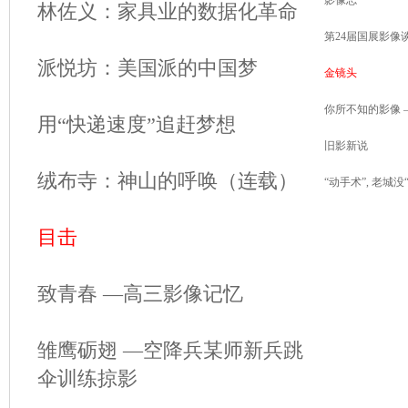
影像志
林佐义：家具业的数据化革命
第24届国展影像
派悦坊：美国派的中国梦
金镜头
你所不知的影像 
用“快递速度”追赶梦想
旧影新说
绒布寺：神山的呼唤（连载）
“动手术”, 老城没
目击
致青春 —高三影像记忆
雏鹰砺翅 —空降兵某师新兵跳
伞训练掠影