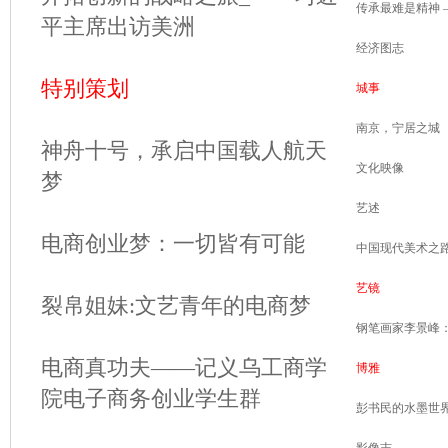
传承最难是精神 
平主席出访美洲
经济图志
特别策划
城事
南京，宁居之城
神舟十号，承启中国载人航天
文化映像
梦
艺述
电商创业梦：一切皆有可能
中国现代美术之
艺镜
裂帛姐妹:文艺青年的电商梦
钢笔画家李景峰
电商真功夫——记义乌工商学
博雅
院电子商务创业学生群
彭书民的水墨世