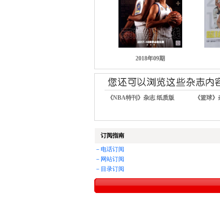
2018年09期
《NBA特刊》杂志 纸质版
《篮球》