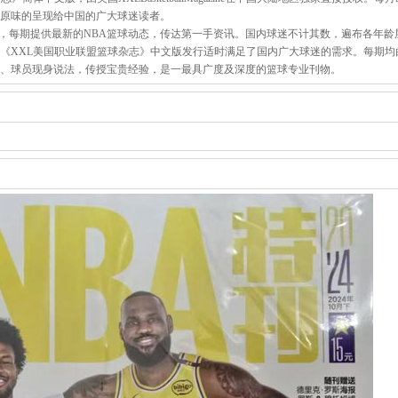
汁原味的呈现给中国的广大球迷读者。
，每期提供最新的NBA篮球动态，传达第一手资讯。国内球迷不计其数，遍布各年龄
，《XXL美国职业联盟篮球杂志》中文版发行适时满足了国内广大球迷的需求。每期均
有知名教练、球员现身说法，传授宝贵经验，是一最具广度及深度的篮球专业刊物。