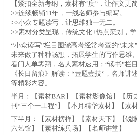
【紧扣全新考纲，素材有“度”，让作文更
>>连续畅销11年，一线名师参与编写。
>>小众专题读写，让思维独一无二。
>>素材分类呈现，传统文化+热点策划，
“小众读写”栏目围绕高考经常考查的“未来
未来做了种种畅想，拓展学生的写作思维。
看门人单霁翔，名人素材速用；“读书”栏
《长日留痕》解读；“壹题壹技”，名师讲
等精彩内容。
半月：【素材BAR】【素材影像馆】【历史
刊“三个一工程”】【本月精华素材】【素
下半月：【素材榜样】【素材天下】【锐
六艺馆】【素材练兵场】【名师讲堂】