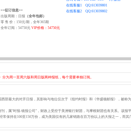
==征订信息==
出版周期：日报
（全年包邮）
零 售 价：150元/期，全年365期
全年订阅：54750元
VIP价格：54750元
 Times》分为周一至周六版和周日版两种报纸，每个需要单独订阅。
mes）是美国西部最大的对开日报，其影响与地位仅次于《纽约时报》和《华盛顿邮报》，被称
杉矶创刊，属“时报-镜报公司”，财政上受控于美洲银行财团，与摩根财团也有关系。该报
量经常保持在100至150万份，成为美国仅有的几家销路在百万份以上的大报之一，而其