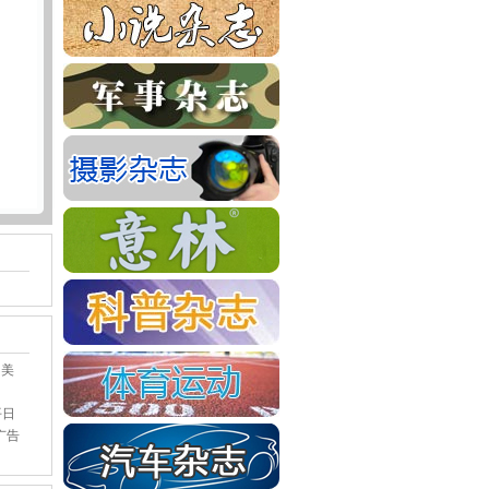
为美
平日
广告