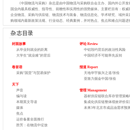
《中国物流与采购》杂志是由中国物流与采购联合会主办、国内外公开发行
国业内最具权威性、指导性、前瞻性和实用性的强势媒体。主要栏目有：权威
企业物流、采购与供应链、物流技术与装备、物流信息化、学术研究、域外采
购领域内最新政策法规、行业动态、经典案例，并对热点、焦点和难点问题进
封面故事
评论 Review
从毕业到就业的距离
中铝毁约背后的政治性风险
大学生“就业难”的背后
中国经济不可能率先反转
卷首语
报道 Report
采购“国货”与贸易保护
天地华宇振兴之道/张俭
亚致力掘金中国/张俭
天下
声音
管理 Management
编与读
器材供应链联合库存管理策略
本期英文导读
集成化供应链整体绩效评价应
媒体
未来3年北京市成品油需求预
焦点
运价备案全面推行
胜芳：在物流中绽放