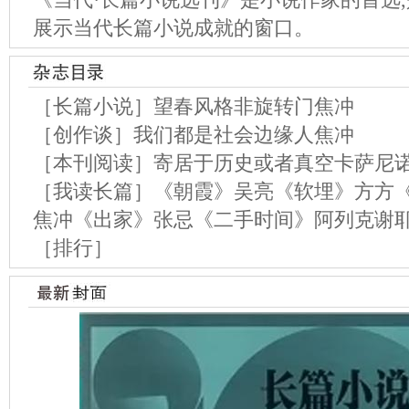
展示当代长篇小说成就的窗口。
［长篇小说］望春风格非旋转门焦冲
［创作谈］我们都是社会边缘人焦冲
［本刊阅读］寄居于历史或者真空卡萨尼
［我读长篇］《朝霞》吴亮《软埋》方方
焦冲《出家》张忌《二手时间》阿列克谢
［排行］