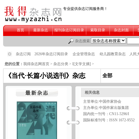
您的位置：
我得杂志网首页
>
杂志分类
>
I[文学文摘]
>
《当代·长篇小说选刊》杂志
全部
相关信息
主管单位:中国作家协会
主办单位:中国作家出版集团
国内统一刊号：CN11-5296/I
国际标准刊号：ISSN 1672-9552