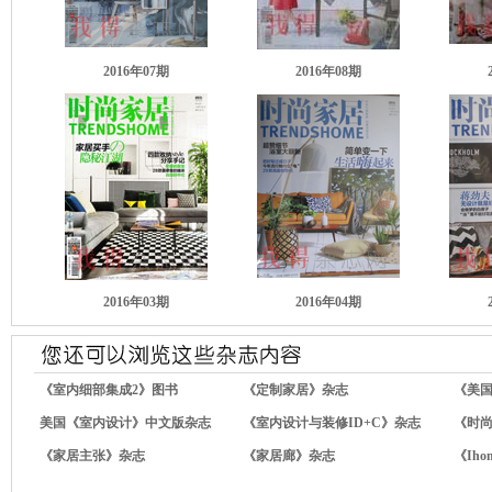
2016年07
期
2016年08
期
2016年03
期
2016年04
期
《室内细部集成2》图书
《定制家居》杂志
《美
美国《室内设计》中文版杂志
《室内设计与装修ID+C》杂志
《时
《家居主张》杂志
《家居廊》杂志
《Ih