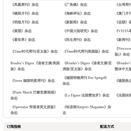
《凤凰周刊》杂志
《广角镜》杂志
《台湾周
《镜报月刊》杂志
《海峡评论》杂志
《澳门月
《明报月刊》杂志
《新新闻》杂志
《远望》
《展望》杂志
《中国大陆研究》杂志
《VIST
《看世界》杂志
《民生周刊》杂志
《新周刊
《Newsw
《Time时代周刊/亚太版》杂志
《Time时代周刊美国版》杂志
版)》杂志
Reader’s Digest《读者文摘/美国
《Reader’s Digest《读者文摘/亚
《Reader
版》杂志
洲版/亚太版》杂志
繁体中文
《德国明镜周刊 Der Spiegel》
《Stern 德国明星周刊》杂志
《德国焦点
杂志
《Paris Match 巴黎竞赛画报》
《Le Figaro 法国费加罗》杂志
《法国快报 
杂志
《Spectator 旁观者英文原版》
《哈泼斯Harpers Magazine》杂
杂志
志