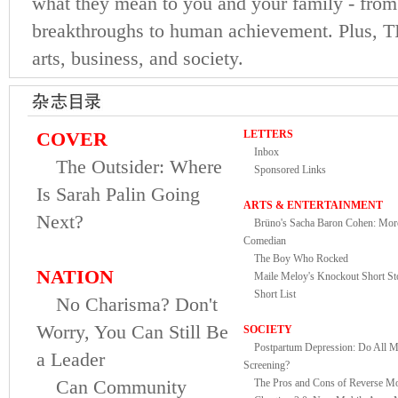
what they mean to you and your family - from p
breakthroughs to human achievement. Plus, T
arts, business, and society.
COVER
LETTERS
Inbox
The Outsider: Where
Sponsored Links
Is Sarah Palin Going
ARTS & ENTERTAINMENT
Next?
Brüno's Sacha Baron Cohen: More
Comedian
The Boy Who Rocked
NATION
Maile Meloy's Knockout Short Sto
Short List
No Charisma? Don't
Worry, You Can Still Be
SOCIETY
Postpartum Depression: Do All 
a Leader
Screening?
Can Community
The Pros and Cons of Reverse Mo