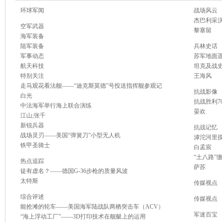
环球军闻
战场风云
杰巴利采沃
空军武器
黎塞留
海军装备
陆军装备
兵林史话
军事动态
苏军地面遥
航天科技
坦克及战
特别关注
王海风
走马观花看法舰——“迪克斯莫德”号投送指挥舰参观记
抗战影像
白光
抗战胜利7
中法海军举行海上联合演练
晏欢
江山;张千
新锐兵器
抗战记忆
战场灵刃——美国“弹簧刀”小型无人机
滹沱河里
铁甲圣骑士
白孟宸
“土八路”
热点追踪
萨苏
徒有虚名？——德国G-36步枪的质量风波
太特斯
传媒视点
综合评述
传媒视点
能抢滩的轮车——美国海军陆战队两栖突击车（ACV）
军迷百宝
“海上浮动工厂”——3D打印技术在舰艇上的运用