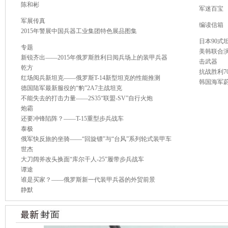
陈和彬
军迷百宝
军展传真
编读信箱
2015年警展中国兵器工业集团特色展品图集
日本90式
专题
美韩联合演
新锐齐出——2015年俄罗斯胜利日阅兵场上的装甲兵器
击武器
乾方
抗战胜利7
红场阅兵新坦克——俄罗斯T-14新型坦克的性能推测
韩国海军
德国陆军最新服役的“豹”2A7主战坦克
不能失去的打击力量——2S35“联盟-SV”自行火炮
炮霸
还要冲锋陷阵？——T-15重型步兵战车
泰极
俄军快反旅的坐骑——“回旋镖”与“台风”系列轮式装甲车
世杰
大刀阔斧改头换面“库尔干人-25”履带步兵战车
谭途
谁是买家？——俄罗斯新一代装甲兵器的外贸前景
静默