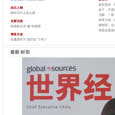
提前退休，
杰出人物
放下，不需
模特为什么这么瘦
沉醉，一茶
商界大佬：
名家访谈
林昭亮：企
高绩效企业“赢”的秘密
地震后最值
博客月览
你遭遇学习“迷茫症”了吗？