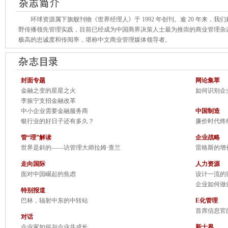
环球资源属下旗舰刊物《世界经理人》于 1992 年创刊。逾 20 年来，我
野传播领先管理实践，目前已经成为中国商界决策人士最为推崇的商业管理杂
极高的忠诚度和传阅率，堪称中文商业管理媒体领导者。
封面专题
网论集萃
金融之变的星星之火
如何识别企
李振宁支招金融改革
中小企业需要金融服务商
中国制造
银行业的好日子还有多久？
廉价时代终
管“理”解读
企业战略
世界是斜的——访管理大师拉姆·查兰
雷格斯的增
走向国际
人力资源
面对中国崛起的焦虑
设计一流的
企业如何做
特别报道
巴林，辐射中东的中转站
E化管理
首席信息官
对话
企业家如何与企业共成长
新士界