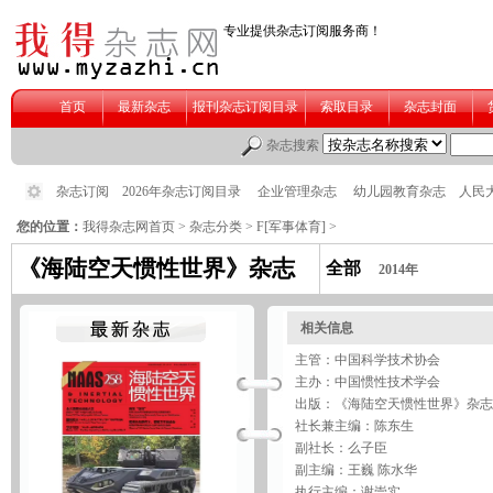
您的位置：
我得杂志网首页
>
杂志分类
>
F[军事体育]
>
《海陆空天惯性世界》杂志
全部
2014年
相关信息
主管：中国科学技术协会
主办：中国惯性技术学会
出版：《海陆空天惯性世界》杂志
社长兼主编：陈东生
副社长：么子臣
副主编：王巍 陈水华
执行主编：谢崇实