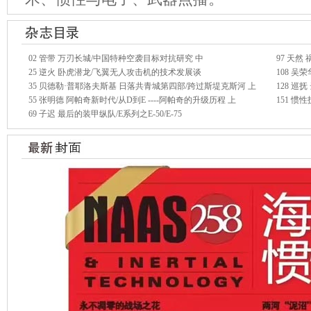
02 管带 万刃长城/中国特种空袭目标对抗研究 中
97 天
25 逆火 卧虎潜龙/飞翼无人攻击机的技术发展谈
108 
35 贝德勒·普耶洛夫斯基 日落共青城第四部/跨过斯堤克斯河 上
128 巡
55 张明德 阿帕奇新时代/从D到E ----阿帕奇的升级历程 上
151 
69 子迟 最后的装甲纵队/E系列之E-50/E-75