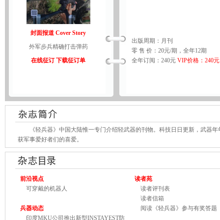
封面报道 Cover Story
出版周期：月刊
外军步兵精确打击弹药
零 售 价：20元/期，全年12期
在线征订
下载征订单
全年订阅：240元
VIP价格：240元
《轻兵器》中国大陆惟一专门介绍轻武器的刊物。科技日日更新，武器年年
获军事爱好者们的喜爱。
前沿视点
读者苑
可穿戴的机器人
读者评刊表
读者信箱
兵器动态
阅读《轻兵器》参与有奖答题
印度MKU公司推出新型INSTAYEST防