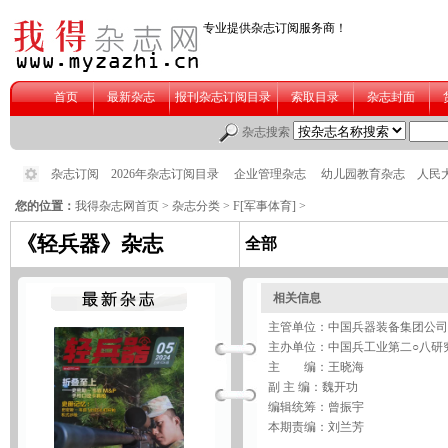
您的位置：
我得杂志网首页
>
杂志分类
>
F[军事体育]
>
《轻兵器》杂志
全部
相关信息
主管单位：中国兵器装备集团公司
主办单位：中国兵工业第二○八研
主 编：王晓海
副 主 编：魏开功
编辑统筹：曾振宇
本期责编：刘兰芳