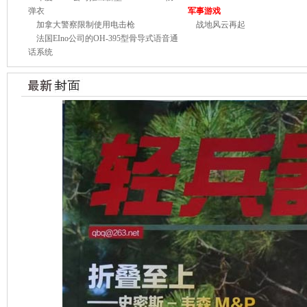
弹衣
军事游戏
加拿大警察限制使用电击枪
战地风云再起
法国EIno公司的OH-395型骨导式语音通
话系统