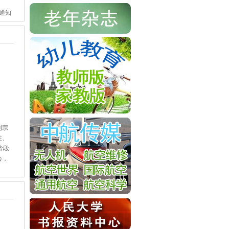
通知
刊宗
性、
龄段
会，