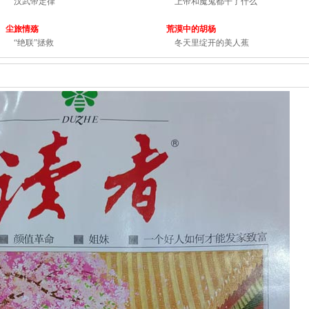
汉武帝定律
上帝和魔鬼都干了什么
尘旅情殇
荒漠中的胡杨
“绝联”拯救
冬天里绽开的美人蕉