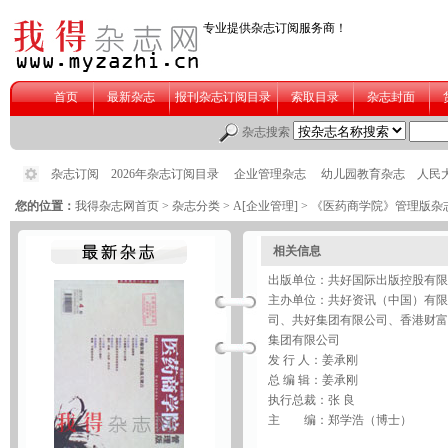
您的位置：
我得杂志网首页
>
杂志分类
>
A[企业管理]
> 《医药商学院》管理版杂
相关信息
出版单位：共好国际出版控股有限
主办单位：共好资讯（中国）有限
司、共好集团有限公司、香港财富
集团有限公司
发 行 人：姜承刚
总 编 辑：姜承刚
执行总裁：张 良
主 编：郑学浩（博士）