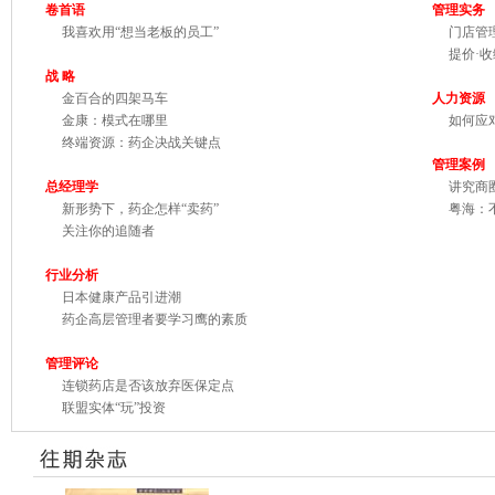
卷首
语
管理实务
我喜欢用“想当老板的员工”
门店管理
提价·收编
战 略
金百合的四架马车
人力资源
金康：模式在哪里
如何应对
终端资源：药企决战关键点
管理案例
总经理学
讲究商圈
新形势下，药企怎样“卖药”
粤海：不
关注你的追随者
行业分析
日本健康产品引进潮
药企高层管理者要学习鹰的素质
管理评论
连锁药店是否该放弃医保定点
联盟实体“玩”投资