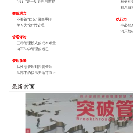
“设计”是一切管理的前提
稻盛和夫
和总裁相
突破观念
不要被“仁义”困住手脚
执行力
学习为“钱”而管理
事必躬亲
消灭妨碍
管理评论
三种管理模式的成本考量
向军队学管理的迷思
管理前瞻
从性恶管理到性善管理
队部下的指示要适可而止