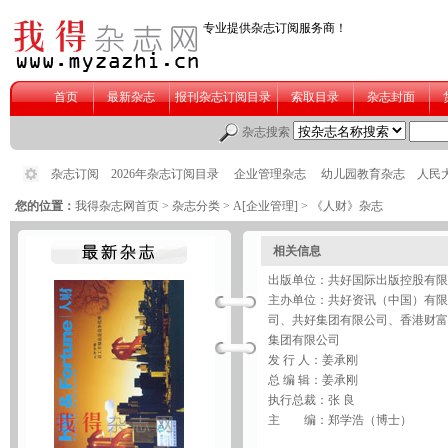
您的位置：
我得杂志网首页
>
杂志分类
>
A[企业管理]
> 《人财》杂志
相关信息
出版单位：共好国际出版控股有限
主办单位：共好资讯（中国）有限
司、共好集团有限公司、香港财富
集团有限公司
发 行 人：姜承刚
总 编 辑：姜承刚
执行总裁：张 良
主 编：郑学浩（博士）