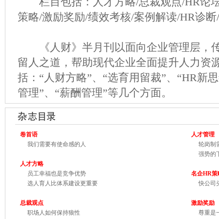
栏目包括：人才方略/总裁观点/HR论坛/
策略/激励奖励/绩效考核/案例解读/HR诊断
《人财》半月刊以面向企业管理层，传
留人之道，帮助现代企业全面提升人力资
括：“人财方略”、“选育用留裁”、“HR新思
管理”、“薪酬管理”等几个方面。
卷首
语
人才管理
我们需要有使命感的人
轮岗制需
强势的下
人才方略
员工幸福也是竞争优势
名企HR策
选人育人比体系建设更重要
快公司头
总裁观点
激励奖励
职场人如何保持狼性
尊重是一