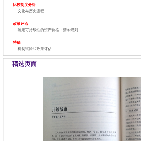
比较制度分析
文化与历史进程
政策评论
确定可持续性的资产价格：清华规则
特稿
机制试验和政策评估