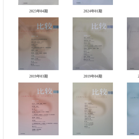
2023年04期
2024年01期
2019年03期
2019年04期