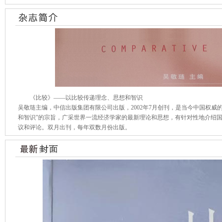
《比较》——以比较传递理念、思想和智识
吴敬琏主编，中信出版集团有限公司出版，2002年7月创刊，是当今中国权威
和智识”的宗旨，广采世界一流经济学家的最新理论和思想，有针对性地介绍
议和评论。双月出刊，每年双数月份出版。