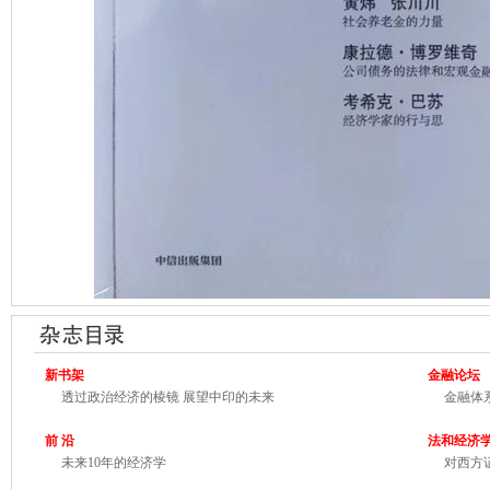
新书架
金融论坛
透过政治经济的棱镜 展望中印的未来
金融体系
前 沿
法和经济
未来10年的经济学
对西方证