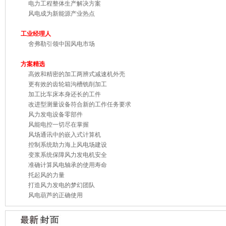
电力工程整体生产解决方案
风电成为新能源产业热点
工业经理人
舍弗勒引领中国风电市场
方案精选
高效和精密的加工两辨式减速机外壳
更有效的齿轮箱沟槽铣削加工
加工比车床本身还长的工件
改进型测量设备符合新的工作任务要求
风力发电设备零部件
风能电控一切尽在掌握
风场通讯中的嵌入式计算机
控制系统助力海上风电场建设
变浆系统保障风力发电机安全
准确计算风电轴承的使用寿命
托起风的力量
打造风力发电的梦幻团队
风电葫芦的正确使用