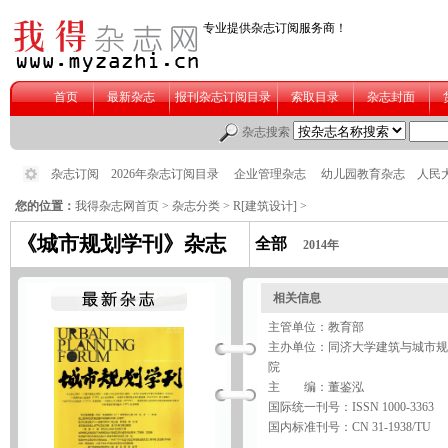
您的位置：
我得杂志网首页
>
杂志分类
>
R[建筑设计]
>
《城市规划学刊》杂志
全部
2014年
相关信息
主管单位：教育部
主办单位：同济大学建筑与城市规
院
主 编：董鉴泓
国际统一刊号：ISSN 1000-3363
国内标准刊号：CN 31-1938/TU