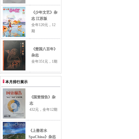
《少年文艺》杂
志 江苏版
全年120元，12
期
《楚国八百年》
杂志
全年351元，1期
本
月
排行展示
《国资报告》杂
志
432元，全年12期
《上善若水
SpaChina》杂志