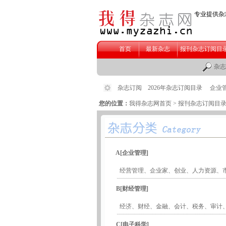
您的位置：
我得杂志网首页
> 报刊杂志订阅目
A[企业管理]
经营管理
、
企业家
、
创业
、
人力资源
、
B[财经管理]
经济
、
财经
、
金融
、
会计
、
税务
、
审计
C[电子科学]