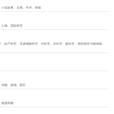
、
小说故事
、
文摘
、
学术
、
画报
、
人物
、
国际研究
学
、
妇产科学
、
耳鼻咽喉科学
、
内科学
、
外科学
、
眼科学
、
神经病学与精神病
、
动物
、
植物
、
园艺
、
烟酒茶糖