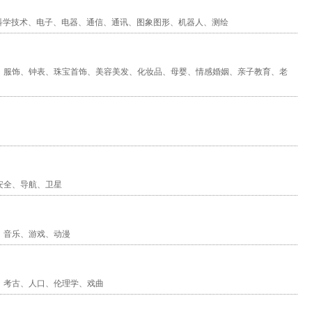
科学技术
、
电子
、
电器
、
通信
、
通讯
、
图象图形
、
机器人
、
测绘
、
服饰
、
钟表
、
珠宝首饰
、
美容美发
、
化妆品
、
母婴
、
情感婚姻
、
亲子教育
、
老
安全
、
导航
、
卫星
、
音乐
、
游戏
、
动漫
、
考古
、
人口
、
伦理学
、
戏曲