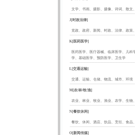
文学
、
书画
、
摄影
、
摄像
、
诗词
、
散文
J[时政法律]
党政
、
政府
、
新闻
、
时政
、
法律
、
政策
K[医药医学]
医药医学
、
医疗器械
、
临床医学
、
儿科
学
、
基础医学
、
预防医学
、
卫生学
L[交通运输]
交通
、
运输
、
仓储
、
物流
、
城市
、
环境
M[农/林/牧/渔]
农业
、
林业
、
牧业
、
渔业
、
农学
、
生物
N[餐饮休闲]
餐饮
、
休闲
、
酒店
、
饮品
、
烹饪
、
食品
O[新闻传媒]