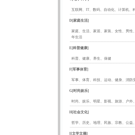
互联网
、
IT
、
数码
、
自动化
、
计算机
、
D[家庭生活]
家庭
、
生活
、
家居
、
家装
、
女性
、
男性
年生活
E[科普健康]
科普
、
健康
、
养生
、
保健
F[军事体育]
军事
、
体育
、
科技
、
运动
、
健身
、
消防
G[时尚娱乐]
时尚
、
娱乐
、
明星
、
影视
、
旅游
、
户外
H[社会文化]
哲学
、
历史
、
地理
、
民族
、
宗教
、
公益
I[文学文摘]