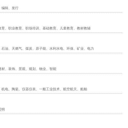
、
编辑
、
发行
教育
、
职业教育
、
职场培训
、
基础教育
、
儿童教育
、
教材教辅
、
石油
、
天燃气
、
煤炭
、
原子能
、
水利水电
、
环保
、
矿业
、
电力
建材
、
装饰
、
景观
、
规划
、
物业
、
智能
、
机电
、
陶瓷
、
仪器仪表
、
一般工业技术
、
航空航天
、
船舶
照明