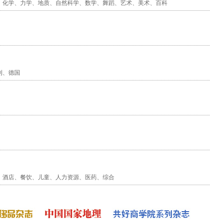
、
化学
、
力学
、
地质
、
自然科学
、
数学
、
舞蹈
、
艺术
、
美术
、
百科
利
、
德国
、
酒店
、
餐饮
、
儿童
、
人力资源
、
医药
、
综合