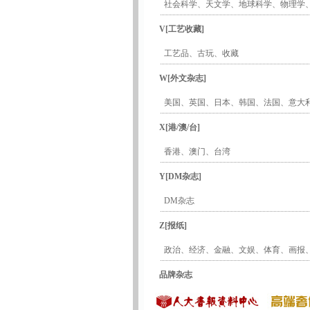
社会科学
、
天文学
、
地球科学
、
物理学
V[工艺收藏]
工艺品
、
古玩
、
收藏
W[外文杂志]
美国
、
英国
、
日本
、
韩国
、
法国
、
意大
X[港/澳/台]
香港
、
澳门
、
台湾
Y[DM杂志]
DM杂志
Z[报纸]
政治
、
经济
、
金融
、
文娱
、
体育
、
画报
品牌杂志