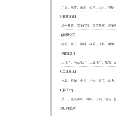
广告
、
媒体
、
策划
、
公关
、
设计
、
出版
P[教育文化]
综合教育
、
高中阅读
、
高等教育
、
师范
Q[能源化工]
能源
、
化工
、
塑料
、
橡胶
、
涂料
、
电镀
R[建筑设计]
房地产
、
商业地产
、
工业地产
、
建筑
、
S[工业技术]
汽车
、
机械
、
金属
、
冶金
、
兵工
、
动力
T[轻工业]
手工
、
服装纺织
、
鞋帽
、
印刷
、
包装
、
U[社科艺术]