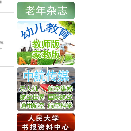
知
统
升