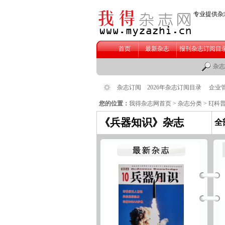
您的位置：
我得杂志网首页
>
杂志分类
>
E[科
《兵器知识》杂志
全