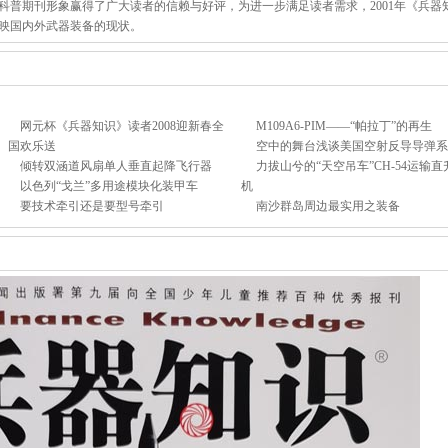
期刊形象赢得了广大读者的信赖与好评，为进一步满足读者需求，2001年《兵器
映国内外武器装备的现状。
网元杯《兵器知识》读者2008迎新春全
M109A6-PIM——“帕拉丁”的再生
国欢乐送
空中的舞台浅谈美国空射反导导弹系
倾转双涵道风扇单人垂直起降飞行器
力拔山兮的“天空吊车”CH-54运输直
以色列“戈兰”多用途模块化装甲车
机
要技术牵引还是要型号牵引
南沙群岛周边最实用之装备