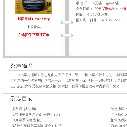
零 售 价：15元/期，全年12期
全年订阅：180元
VIP价格：144元
国际刊号：1673-0798
封面报道 Cover Story
国内统一刊号：CN 11-5325/U
中国快车
在线征订
下载征订单
《汽车与运动》杂志是由人民日报社主管、中国汽车报社主办的一本汽车消
力打造的一个汽车与运动信息平台。《汽车与运动》创刊于2005年1月，是
志。杂志以“享受极致驾驶乐趣 ”为宗旨，倡导传播运动与时尚的汽车文化。
境界 程志明;(10)
冰点沸腾 长白
底特律车展热点追踪 王秉刚;(14)
闯入陌生之地
F1新赛季前瞻 费超;(16)
把均衡做到极致
NAIAS 2013 汽车城的盛会 (18-23)
Crossl