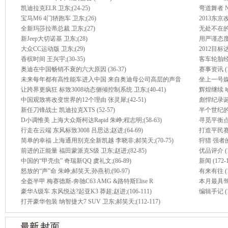
凯迪拉克ELR 卫东;(24-25)
弯道舞者 NIS
宝马M6 4门轿跑车 卫东;(26)
2013东京改
全新玛莎拉蒂总裁 卫东;(27)
无处不在的JD
新Jeep大切诺基 卫东;(28)
用严谨态度
大众CC运动版 卫东;(29)
2012目
香槟时间 王兴宇;(30-35)
客车轮胎经销
奥迪在中国畅销不衰的六大原因 (36-37)
赛事资讯 (15
未来每年都有高性能车进入中国 来自奥迪母公司高层的声音
坐上一号媒体
让跨界更疯狂 标致3008动态侧倾控制系统 卫东;(40-41)
辉煌继续 哈
中国观致将改变世界的12个理由 张灵犀;(42-51)
彪悍纪录诞
新任刀锋战士 凯迪拉克XTS (52-57)
半个世纪的传奇
D小调惟美 上海大众斯柯达Rapid 朱峥;程志明;(58-63)
寻觅平衡点 
行走在云端 东风标致3008 吕思达;赵进;(64-69)
打造平民
简单的幸福 上海通用别克全新凯越 李晓非;郝笑天;(70-75)
狩猎 强者的
前进的正能量 福田蒙派克S级 卫东;赵进;(82-85)
优品评介 (17
中国的“甲壳虫” 奇瑞新QQ 虞礼文;(86-89)
新闻 (172-1
怒放的“声”命 朱峥;郝笑天;孙燕初;(90-97)
有来有往 (1
全盔半甲 梅赛德斯-奔驰C63 AMG &路特斯Elise R
本月最具驾驶
豪华A级车 东风悦达?起亚K3 莽超;赵进;(106-111)
编辑手记 (1
打开豪华包装 纳智捷大7 SUV 卫东;郝笑天;(112-117)