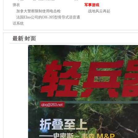
弹衣
军事游戏
加拿大警察限制使用电击枪
战地风云再起
法国EIno公司的OH-395型骨导式语音通
话系统