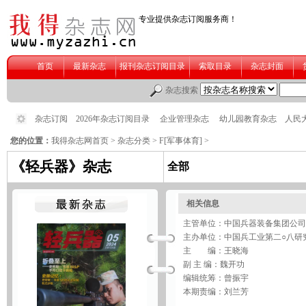
您的位置：
我得杂志网首页
>
杂志分类
>
F[军事体育]
>
《轻兵器》杂志
全部
相关信息
主管单位：中国兵器装备集团公司
主办单位：中国兵工业第二○八研
主 编：王晓海
副 主 编：魏开功
编辑统筹：曾振宇
本期责编：刘兰芳