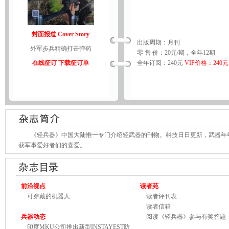
封面报道 Cover Story
出版周期：月刊
外军步兵精确打击弹药
零 售 价：20元/期，全年12期
在线征订
下载征订单
全年订阅：240元
VIP价格：240元
《轻兵器》中国大陆惟一专门介绍轻武器的刊物。科技日日更新，武器年年
获军事爱好者们的喜爱。
前沿视点
读者苑
可穿戴的机器人
读者评刊表
读者信箱
兵器动态
阅读《轻兵器》参与有奖答题
印度MKU公司推出新型INSTAYEST防