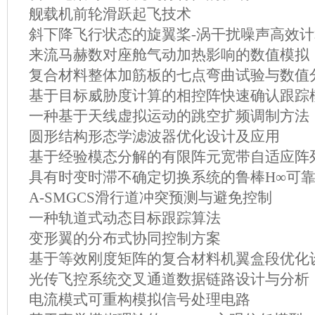
舰载机前轮滑跃起飞技术
斜下降飞行状态的旋翼桨-涡干扰噪声高效
来流马赫数对座舱气动加热影响的数值模拟
复合材料整体加筋板的七点弯曲试验与数值
基于目标威胁度计算的相控阵快速确认跟踪
一种基于天线虚拟运动的跳空扩频调制方法
圆形结构形态学滤波器优化设计及应用
基于经验模态分解的有限阵元宽带自适应阵列
具有时变时滞不确定切换系统的鲁棒H∞可
A-SMGCS滑行道冲突预测与避免控制
一种轨道式动态目标跟踪算法
变形翼的分布式协同控制方案
基于等效刚度矩阵的复合材料机翼盒段优化
光传飞控系统交叉通道数据链路设计与分析
电流模式可重构模拟信号处理电路