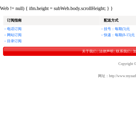
Web != null) { ifm.height = subWeb.body.scrollHeight; } }