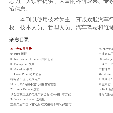
志为广大读者提供了大量的科研成果、专
沿信息。
本刊以使用技术为主，真诚欢迎汽车行
校、技术人员、管理人员、汽车驾驶和维
2013年07月目录
35Innovat
04 Brief 播报
宇通客车的
06 International Frontiers 国际前研
38Profil
08 IViewpoint 发声
王亚南：试
09 Anecdote 事件
幸村秀生：
10 Cover Point 封面热点
46Indust
纯电动车现历史拐点？
止跌回升
SUV市场“高热不退” 风险也需警惕
向左向右
26 Trends Bulletin 趋势
54Topic 
联合国制定燃料电池车安全标准采用日本方案
开启“国民
32Policy Elucidation 政能量
重型柴油车国IV排放标准实施能否有利好空气?