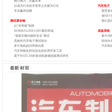
精心竭力，共赢未来
以成为行业技术变革之先驱为己任
汽车电子
专业赢得信赖
新型多线
使HEV更
测试展专辑
我们是灯
以“专而精”制胜
HORIBA\LINK\LMS\重庆凯瑞
底盘系统
“道路车辆功能性安全”测试
集中润滑
高效的汽车电子测试组合
轮转向在
牵引电机的功率级仿真
汽车制动
汽车智能化和信息化的应用开发工具
基于MATLAB的发动机曲轴扭振测试研究