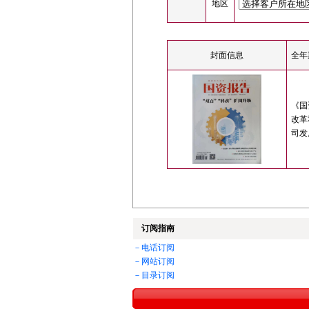
地区
封面信息
全年
《国
改革
司发