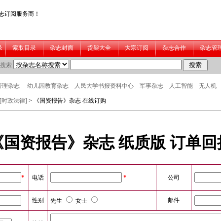
J[时政法律]
> 《国资报告》杂志 在线订购
《国资报告》杂志 纸质版 订单回
*
电话
*
公司
性别
邮件
先生
女士