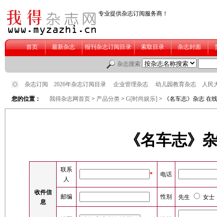
您的位置：
我得杂志网首页
>
产品分类
>
G[时尚娱乐]
> 《名车志》杂志 在
《名车志》杂
联系
*
电话
人
收件信
邮编
性别
先生
女士
息